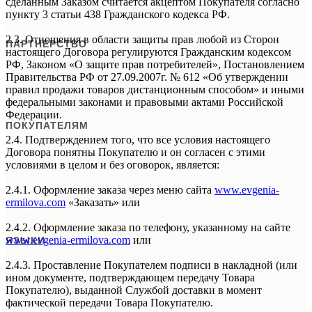
сделанным Заказом считается акцептом Покупателя согласно
О скульптурной живописи
пункту 3 статьи 438 Гражданского кодекса РФ.
Сертификаты
2.3. Отношения в области защиты прав любой из Сторон
ПАРТНЕРСТВО
настоящего Договора регулируются Гражданским кодексом
Дизайнерам
РФ, Законом «О защите прав потребителей», Постановлением
Правительства РФ от 27.09.2007г. № 612 «Об утверждении
Галереям
правил продажи товаров дистанционным способом» и иными
Организаторам М
К
федеральными законами и правовыми актами Российской
Райдер
Федерации.
ПОКУПАТЕЛЯМ
2.4. Подтверждением того, что все условия настоящего
Уход за картинами
Договора понятны Покупателю и он согласен с этими
Доставка
условиями в целом и без оговорок, является:
Оплата
2.4.1. Оформление заказа через меню сайта
www.evgenia-
Возврат
ermilova.com
«Заказать» или
Контакты
2.4.2. Оформление заказа по телефону, указанному на сайте
www.evgenia-ermilova.com
или
ЯЗЫКИ
RU
2.4.3. Проставление Покупателем подписи в накладной (или
EN
ином документе, подтверждающем передачу Товара
Покупателю), выданной Службой доставки в момент
фактической передачи Товара Покупателю.