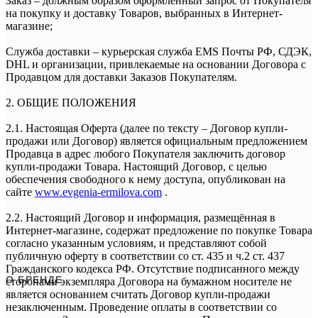
Заказ – должным образом оформленный запрос от Покупателя
на покупку и доставку Товаров, выбранных в Интернет-
магазине;
Служба доставки – курьерская служба EMS Почты РФ, СДЭК,
DHL и организации, привлекаемые на основании Договора с
Продавцом для доставки Заказов Покупателям.
2. ОБЩИЕ ПОЛОЖЕНИЯ
2.1. Настоящая Оферта (далее по тексту – Договор купли-
продажи или Договор) является официальным предложением
Продавца в адрес любого Покупателя заключить договор
купли-продажи Товара. Настоящий Договор, с целью
обеспечения свободного к нему доступа, опубликован на
сайте
www.evgenia-ermilova.com
.
2.2. Настоящий Договор и информация, размещённая в
Интернет-магазине, содержат предложение по покупке Товара
согласно указанным условиям, и представляют собой
публичную оферту в соответствии со ст. 435 и ч.2 ст. 437
Гражданского кодекса РФ. Отсутствие подписанного между
О БРЕНДЕ
сторонами экземпляра Договора на бумажном носителе не
является основанием считать Договор купли-продажи
Evgenia Ermilova™
незаключенным. Проведение оплаты в соответствии со
О Евгении
Ермиловой