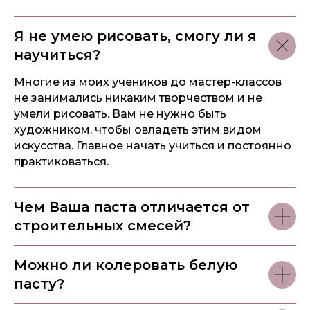
Я не умею рисовать, смогу ли я
научиться?
Многие из моих учеников до мастер-классов
не занимались никаким творчеством и не
умели рисовать. Вам не нужно быть
художником, чтобы овладеть этим видом
искусства. Главное начать учиться и постоянно
практиковаться.
Чем Ваша паста отличается от
строительных смесей?
Основатель школы скульптурной
живописи и производства специальных
материалов для данной техники;
Можно ли колеровать белую
пасту?
Разработала авторскую технику
создания объёмных цветов в 2015 году.