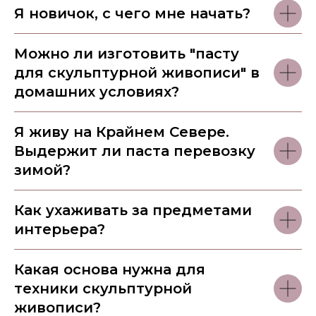
За пять лет Евгения обучила технике
Я новичок, с чего мне начать?
более 1000 мастеров из разных городов и
Школа скульптурной живописи имеет
стран;
сертифицированных преподавателей и
Можно ли изготовить "пасту
дистрибьюторов продукции бренда
для скульптурной живописи" в
«Evgenia Ermilova» для скульптурной
живописи в 29 странах мира;
домашних условиях?
Обучает авторской технике
скульптурной живописи на онлайн-
Я живу на Крайнем Севере.
курсах, групповых и индивидуальных
Выдержит ли паста перевозку
мастер-классах. Проводит интенсивы по
скульптурной живописи для учеников в
зимой?
разных странах.
Как ухаживать за предметами
интерьера?
Какая основа нужна для
техники скульптурной
живописи?