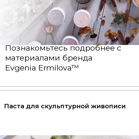
Познакомьтесь подробнее с
материалами бренда
Evgenia Ermilova™
рка упакована в удобные тюбики, из
Паста для скульптурной живописи
 ее удобно выдавливать, весом 180
1 кг. Доступно 55 оттенков,
вых с оттенками штукатурки для
урной живописи, чтобы Вы могли
ть нужные цвета.