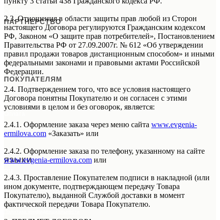
пункту 3 статьи 438 Гражданского кодекса РФ.
Сертификаты
2.3. Отношения в области защиты прав любой из Сторон
ПАРТНЕРСТВО
настоящего Договора регулируются Гражданским кодексом
Дизайнерам
РФ, Законом «О защите прав потребителей», Постановлением
Правительства РФ от 27.09.2007г. № 612 «Об утверждении
Галереям
правил продажи товаров дистанционным способом» и иными
Организаторам М
К
федеральными законами и правовыми актами Российской
Райдер
Федерации.
ПОКУПАТЕЛЯМ
2.4. Подтверждением того, что все условия настоящего
Уход за картинами
Договора понятны Покупателю и он согласен с этими
Доставка
условиями в целом и без оговорок, является:
Оплата
2.4.1. Оформление заказа через меню сайта
www.evgenia-
Возврат
ermilova.com
«Заказать» или
Контакты
2.4.2. Оформление заказа по телефону, указанному на сайте
www.evgenia-ermilova.com
или
ЯЗЫКИ
RU
2.4.3. Проставление Покупателем подписи в накладной (или
EN
ином документе, подтверждающем передачу Товара
Покупателю), выданной Службой доставки в момент
фактической передачи Товара Покупателю.
Политика конфиденциальности