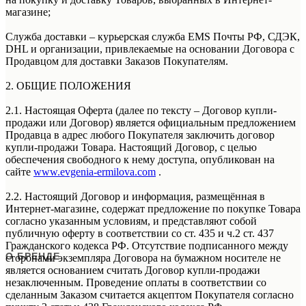
магазине;
Служба доставки – курьерская служба EMS Почты РФ, СДЭК,
DHL и организации, привлекаемые на основании Договора с
Продавцом для доставки Заказов Покупателям.
2. ОБЩИЕ ПОЛОЖЕНИЯ
2.1. Настоящая Оферта (далее по тексту – Договор купли-
продажи или Договор) является официальным предложением
Продавца в адрес любого Покупателя заключить договор
купли-продажи Товара. Настоящий Договор, с целью
обеспечения свободного к нему доступа, опубликован на
сайте
www.evgenia-ermilova.com
.
2.2. Настоящий Договор и информация, размещённая в
Интернет-магазине, содержат предложение по покупке Товара
согласно указанным условиям, и представляют собой
публичную оферту в соответствии со ст. 435 и ч.2 ст. 437
Гражданского кодекса РФ. Отсутствие подписанного между
О БРЕНДЕ
сторонами экземпляра Договора на бумажном носителе не
является основанием считать Договор купли-продажи
Evgenia Ermilova™
незаключенным. Проведение оплаты в соответствии со
О Евгении
Ермиловой
сделанным Заказом считается акцептом Покупателя согласно
О скульптурной живописи