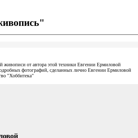
живопись"
 живописи от автора этой техники Евгении Ермиловой
и подробных фотографий, сделанных лично Евгении Ермиловой
тво "Хоббитека"
ловой