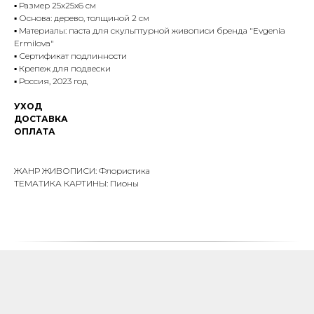
▪️ Размер 25х25х6 см
▪️ Основа: дерево, толщиной 2 см
▪️ Материалы: паста для скульптурной живописи бренда "Evgenia
Ermilova"
▪️ Сертификат подлинности
▪️ Крепеж для подвески
▪️ Россия, 2023 год
УХОД
ДОСТАВКА
ОПЛАТА
ЖАНР ЖИВОПИСИ: Флористика
ТЕМАТИКА КАРТИНЫ: Пионы