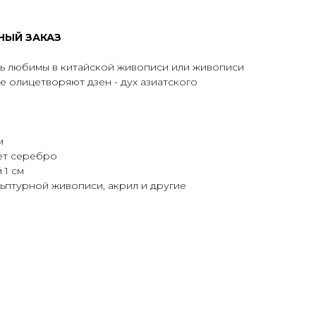
НЫЙ ЗАКАЗ
нь любимы в китайской живописи или живописи
е олицетворяют дзен - дух азиатского
м
вет серебро
 1 см
ульптурной живописи, акрил и другие