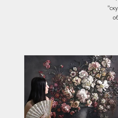
"ск
о