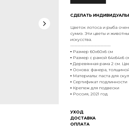
СДЕЛАТЬ ИНДИВИДУАЛЬ
Цветок лотоса и рыба оче
сумиэ. Эти цветы и животны
искусства.
----------------------------
▪️ Размер 60х60х6 см
▪️ Размер с рамой 64х64х6 с
▪️ Деревянная рама 2 см. Ц
▪️ Основа: фанера, толщиной
▪️ Материалы: паста для ск
▪️ Сертификат подлинности
▪️ Крепеж для подвески
▪️ Россия, 2021 год
УХОД
ДОСТАВКА
ОПЛАТА