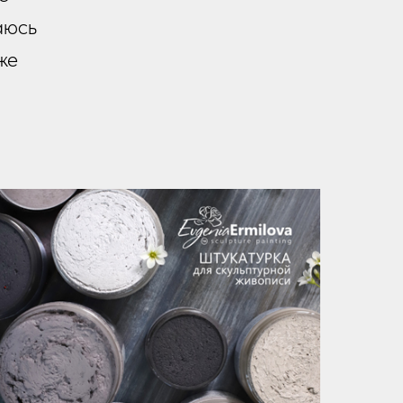
аюсь
же