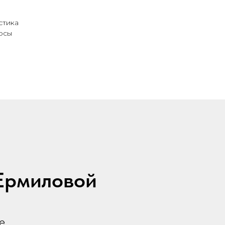
тика
осы
 Ермиловой
е