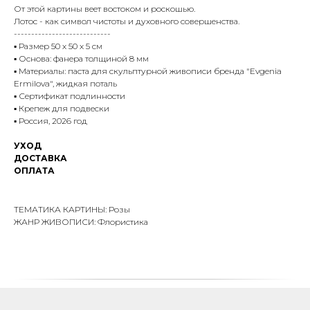
От этой картины веет востоком и роскошью.
Лотос - как символ чистоты и духовного совершенства.
----------------------------
▪️ Размер 50 х 50 х 5 см
▪️ Основа: фанера толщиной 8 мм
▪️ Материалы: паста для скульптурной живописи бренда "Evgenia
Ermilova", жидкая поталь
▪️ Сертификат подлинности
▪️ Крепеж для подвески
▪️ Россия, 2026 год
УХОД
ДОСТАВКА
ОПЛАТА
ТЕМАТИКА КАРТИНЫ: Розы
ЖАНР ЖИВОПИСИ: Флористика