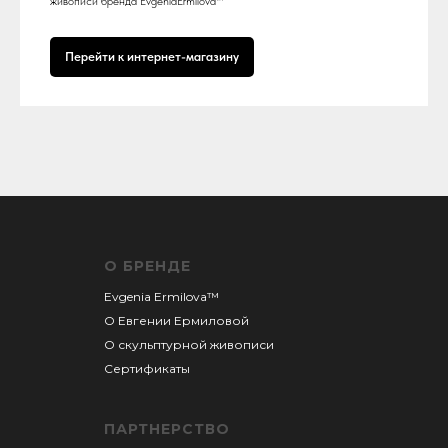
живописи бренда EvgeniaErmilova™
Перейти к интернет-магазину
О БРЕНДЕ
Evgenia Ermilova™
О Евгении
Ермиловой
О скульптурной живописи
Сертификаты
ПАРТНЕРСТВО