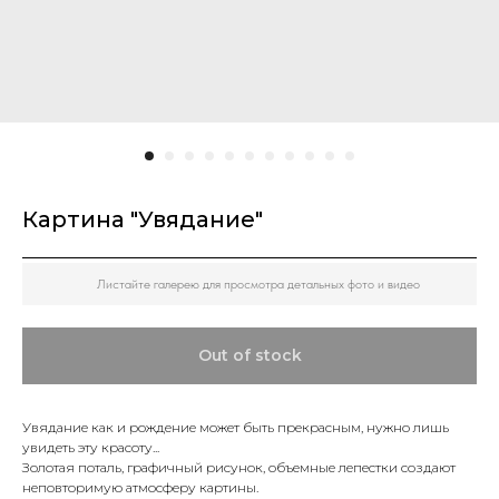
Картина "Увядание"
Листайте галерею для просмотра детальных фото и видео
Out of stock
Увядание как и рождение может быть прекрасным, нужно лишь
увидеть эту красоту...
Золотая поталь, графичный рисунок, объемные лепестки создают
неповторимую атмосферу картины.