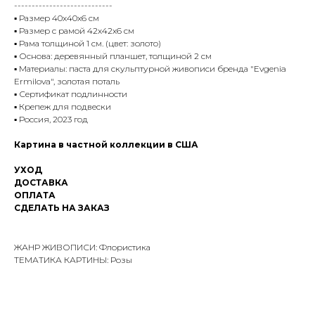
----------------------------
▪️ Размер 40х40х6 см
▪️ Размер с рамой 42х42х6 см
▪️ Рама толщиной 1 см. (цвет: золото)
▪️ Основа: деревянный планшет, толщиной 2 см
▪️ Материалы: паста для скульптурной живописи бренда "Evgenia
Ermilova", золотая поталь
▪️ Сертификат подлинности
▪️ Крепеж для подвески
▪️ Россия, 2023 год
Картина в частной коллекции в США
УХОД
ДОСТАВКА
ОПЛАТА
СДЕЛАТЬ НА ЗАКАЗ
ЖАНР ЖИВОПИСИ: Флористика
ТЕМАТИКА КАРТИНЫ: Розы