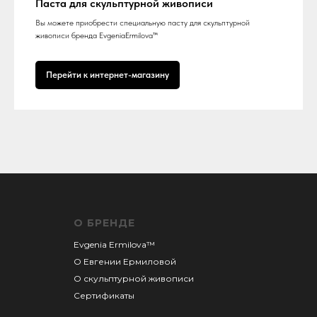
Паста для скульптурной живописи
Вы можете приобрести специальную пасту для скульптурной
живописи бренда EvgeniaErmilova™
Перейти к интернет-магазину
О БРЕНДЕ
Evgenia Ermilova™
О Евгении
Ермиловой
О скульптурной живописи
Сертификаты