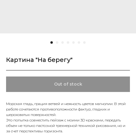
Картина "На берегу"
Out of stock
Морская гладь, грация ветвей и нежность цветов магнолии. В этой
работе сочетаются противоположности фактур, гладких и
шероховатых поверхностей.
Это попытка совместить пейзаж с моими 3D красками, передать
объем не только пастозной трехмерной техникой рисования, но и
за счет перспективы горизонта.