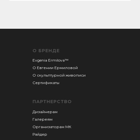
О БРЕНДЕ
Evgenia Ermilova™
О Евгении
Ермиловой
О скульптурной живописи
Сертификаты
ПАРТНЕРСТВО
Дизайнерам
Галереям
Организаторам М
К
Райдер