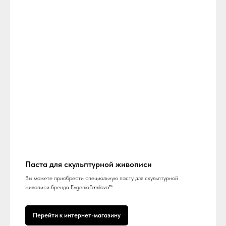
Паста для скульптурной живописи
Вы можете приобрести специальную пасту для скульптурной
живописи бренда EvgeniaErmilova™
Перейти к интернет-магазину