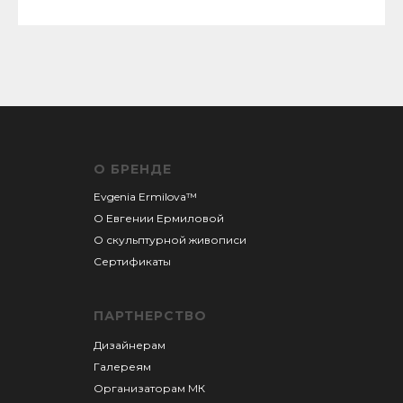
О БРЕНДЕ
Evgenia Ermilova™
О Евгении
Ермиловой
О скульптурной живописи
Сертификаты
ПАРТНЕРСТВО
Дизайнерам
Галереям
Организаторам М
К