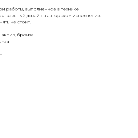
ой работы, выполненное в технике
склюзивный дизайн в авторском исполнении.
нять не стоит.
 акрил, бронза
онза
—