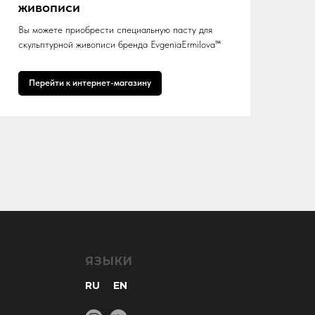
живописи
Вы можете приобрести специальную пасту для
скульптурной живописи бренда EvgeniaErmilova™
Перейти к интернет-магазину
ЯЗЫКИ
RU
EN