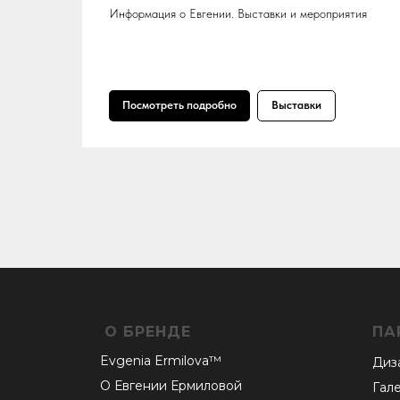
Информация о Евгении. Выставки и мероприятия
Посмотреть подробно
Выставки
О БРЕНДЕ
ПА
Evgenia Ermilova™
Диз
О Евгении
Ермиловой
Гал