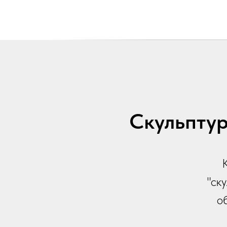
Скульптур
"ск
о