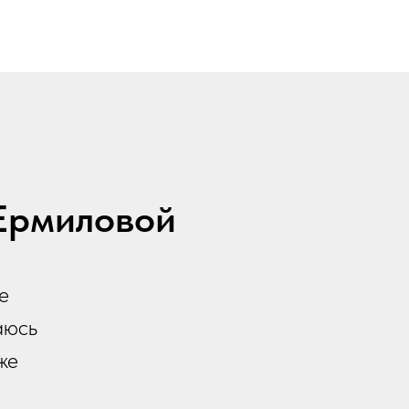
 Ермиловой
е
аюсь
же