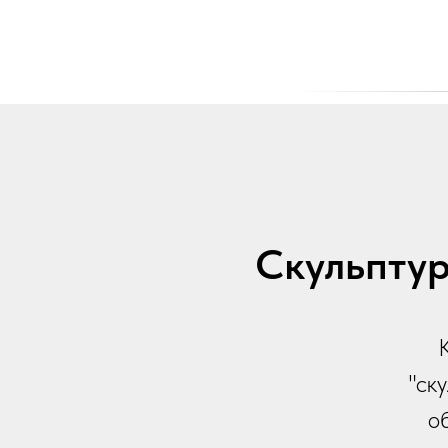
Скульптур
"ск
о