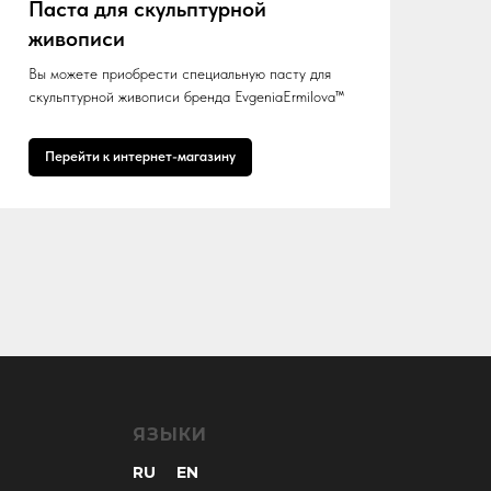
Паста для скульптурной
живописи
Вы можете приобрести специальную пасту для
скульптурной живописи бренда EvgeniaErmilova™
Перейти к интернет-магазину
ЯЗЫКИ
RU
EN