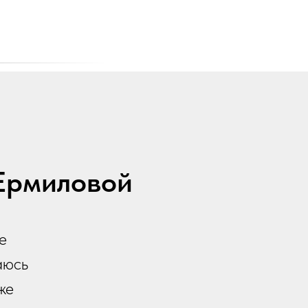
 Ермиловой
е
аюсь
же